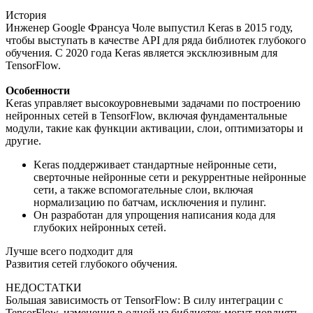
История
Инженер Google Франсуа Чоле выпустил Keras в 2015 году,
чтобы выступать в качестве API для ряда библиотек глубокого
обучения. С 2020 года Keras является эксклюзивным для
TensorFlow.
Особенности
Keras управляет высокоуровневыми задачами по построению
нейронных сетей в TensorFlow, включая фундаментальные
модули, такие как функции активации, слои, оптимизаторы и
другие.
Keras поддерживает стандартные нейронные сети,
сверточные нейронные сети и рекуррентные нейронные
сети, а также вспомогательные слои, включая
нормализацию по батчам, исключения и пулинг.
Он разработан для упрощения написания кода для
глубоких нейронных сетей.
Лучше всего подходит для
Развития сетей глубокого обучения.
НЕДОСТАТКИ
Большая зависимость от TensorFlow: В силу интеграции с
TensorFlow, изменения в одной из библиотек могут повлиять