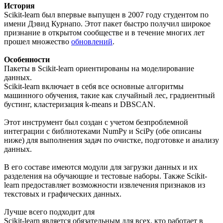
История
Scikit-learn был впервые выпущен в 2007 году студентом по
имени Дэвид Курнапо. Этот пакет быстро получил широкое
признание в открытом сообществе и в течение многих лет
прошел множество
обновлений
.
Особенности
Пакеты в Scikit-learn ориентированы на моделирование
данных.
Scikit-learn включает в себя все основные алгоритмы
машинного обучения, такие как случайный лес, градиентный
бустинг, кластеризация k-means и DBSCAN.
Этот инструмент был создан с учетом безпроблемной
интеграции с библиотеками NumPy и SciPy (обе описаны
ниже) для выполнения задач по очистке, подготовке и анализу
данных.
В его составе имеются модули для загрузки данных и их
разделения на обучающие и тестовые наборы. Также Scikit-
learn предоставляет возможности извлечения признаков из
текстовых и графических данных.
Лучше всего подходит для
Scikit-learn является обязательным для всех, кто работает в