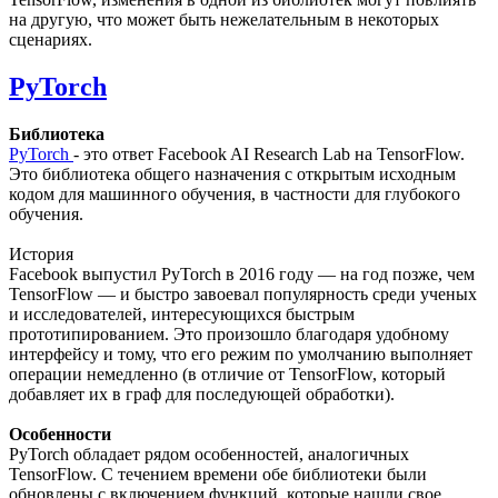
на другую, что может быть нежелательным в некоторых
сценариях.
PyTorch
Библиотека
PyTorch
- это ответ Facebook AI Research Lab на TensorFlow.
Это библиотека общего назначения с открытым исходным
кодом для машинного обучения, в частности для глубокого
обучения.
История
Facebook выпустил PyTorch в 2016 году — на год позже, чем
TensorFlow — и быстро завоевал популярность среди ученых
и исследователей, интересующихся быстрым
прототипированием. Это произошло благодаря удобному
интерфейсу и тому, что его режим по умолчанию выполняет
операции немедленно (в отличие от TensorFlow, который
добавляет их в граф для последующей обработки).
Особенности
PyTorch обладает рядом особенностей, аналогичных
TensorFlow. С течением времени обе библиотеки были
обновлены с включением функций, которые нашли свое