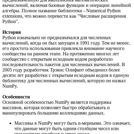
вычислений, включая базовые функции и операции линейной
алгебры. Полное название библиотеки - Numerical Python
extensions, что можно перевести как "Числовые расширения
Python".
История
Python изначально не предназначался для численных
вычислений, когда он был запущен в 1991 году. Тем не менее,
его простота использования привлекла внимание научного
сообщества на раннем этапе. На протяжении многих лет
сообщество с открытым исходным кодом разработало
последовательность пакетов для численных вычислений. В
2005 году разработчик Трэвис Олифант объединил более
десяти лет разработки с открытым исходным кодом в единую
библиотеку для численных вычислений, которую он назвал
NumPy.
Особенности
Основной особенностью NumPy является поддержка
массивов, которая позволяет быстро обрабатывать и
манипулировать большими коллекциями данных.
Массивы в NumPy могут быть n-мерными. Это означает,
что данные могут быть одним столбцом чисел или
множеством столбцов и строк чисел.