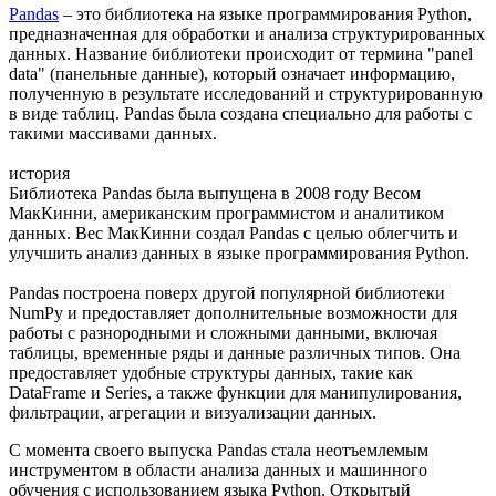
Pandas
– это библиотека на языке программирования Python,
предназначенная для обработки и анализа структурированных
данных. Название библиотеки происходит от термина "panel
data" (панельные данные), который означает информацию,
полученную в результате исследований и структурированную
в виде таблиц. Pandas была создана специально для работы с
такими массивами данных.
история
Библиотека Pandas была выпущена в 2008 году Весом
МакКинни, американским программистом и аналитиком
данных. Вес МакКинни создал Pandas с целью облегчить и
улучшить анализ данных в языке программирования Python.
Pandas построена поверх другой популярной библиотеки
NumPy и предоставляет дополнительные возможности для
работы с разнородными и сложными данными, включая
таблицы, временные ряды и данные различных типов. Она
предоставляет удобные структуры данных, такие как
DataFrame и Series, а также функции для манипулирования,
фильтрации, агрегации и визуализации данных.
С момента своего выпуска Pandas стала неотъемлемым
инструментом в области анализа данных и машинного
обучения с использованием языка Python. Открытый